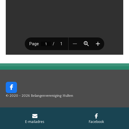
F
a
© 2020 - 2026 Belangenvereniging Hulten
c
e
b
o
o
E-mailadres
Facebook
k