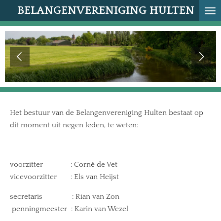
BELANGENVERENIGING HULTEN
Ga
direct
naar
de
hoofdinhoud
Het bestuur van de Belangenvereniging Hulten bestaat op
dit moment uit negen leden, te weten:
voorzitter : Corné de Vet
vicevoorzitter : Els van Heijst
secretaris : Rian van Zon
penningmeester :
Karin van Wezel